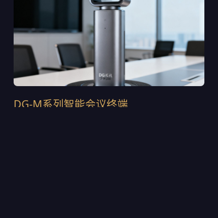
DG-M系列智能会议终端
DG-M300是2024年推出的第四代旗舰终端，采用一体
式铝合金机身设计，集成120°超广角4K摄像头与6麦克
风波束成形阵列。支持H.265/HEVC智能编码，在
1.5Mbps带宽下即可输出稳定的4K画面。内置AI声源定
位芯片，可自动追踪发言人的位置并调整取景范围。目
前该设备已部署在多家上市公司的董事会会议室中，累
计出货超过12,000台。
4K@30fps超高清采集，支持WDR宽动态逆光补偿