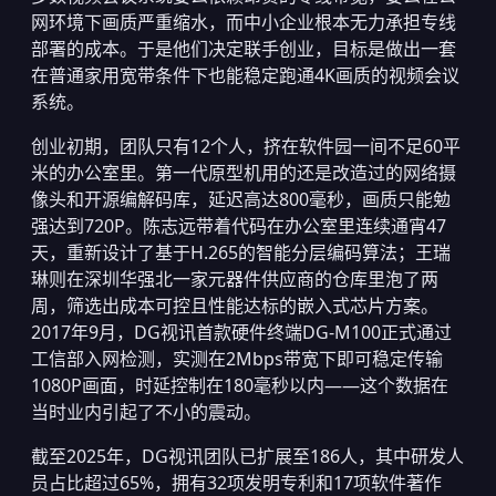
网环境下画质严重缩水，而中小企业根本无力承担专线
部署的成本。于是他们决定联手创业，目标是做出一套
在普通家用宽带条件下也能稳定跑通4K画质的视频会议
系统。
创业初期，团队只有12个人，挤在软件园一间不足60平
米的办公室里。第一代原型机用的还是改造过的网络摄
像头和开源编解码库，延迟高达800毫秒，画质只能勉
强达到720P。陈志远带着代码在办公室里连续通宵47
天，重新设计了基于H.265的智能分层编码算法；王瑞
琳则在深圳华强北一家元器件供应商的仓库里泡了两
周，筛选出成本可控且性能达标的嵌入式芯片方案。
2017年9月，DG视讯首款硬件终端DG-M100正式通过
工信部入网检测，实测在2Mbps带宽下即可稳定传输
1080P画面，时延控制在180毫秒以内——这个数据在
当时业内引起了不小的震动。
截至2025年，DG视讯团队已扩展至186人，其中研发人
员占比超过65%，拥有32项发明专利和17项软件著作