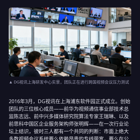
▲ DG视讯上海研发中心实景，团队正在进行跨国视频会议压力测试
2016年3月，DG视讯在上海浦东软件园正式成立。创始
团队的三位核心成员——前华为视频通信事业部技术总
监陈志远、前中兴多媒体研究院算法专家王瑞琳、以及
前思科中国区企业服务架构师张明辉——在一次行业论
坛上结识，彼时三人都有一个共同的判断：市面上绝大
多数视频会议系统要么依赖昂贵的专线带宽，要么在公