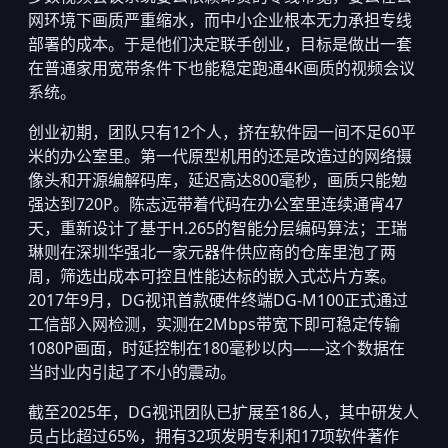
网环境下画质严重缩水，而中小企业根本无力承担专线
部署的成本。于是他们决定联手创业，目标是做出一套
在普通家用宽带条件下也能稳定跑通4K画质的视频会议
系统。
创业初期，团队只有12个人，挤在软件园一间不足60平
米的办公室里。第一代原型机用的还是改造过的网络摄
像头和开源编解码库，延迟高达800毫秒，画质只能勉
强达到720P。陈志远带着代码在办公室里连续通宵47
天，重新设计了基于H.265的智能分层编码算法；王瑞
琳则在深圳华强北一家元器件供应商的仓库里泡了两
周，筛选出成本可控且性能达标的嵌入式芯片方案。
2017年9月，DG视讯首款硬件终端DG-M100正式通过
工信部入网检测，实测在2Mbps带宽下即可稳定传输
1080P画面，时延控制在180毫秒以内——这个数据在
当时业内引起了不小的震动。
截至2025年，DG视讯团队已扩展至186人，其中研发人
员占比超过65%，拥有32项发明专利和17项软件著作