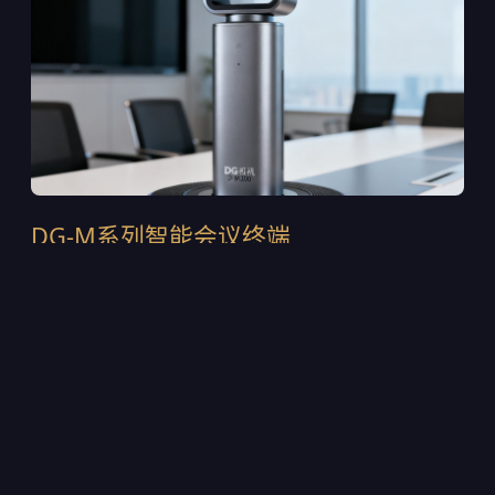
DG-M系列智能会议终端
DG-M300是2024年推出的第四代旗舰终端，采用一体
式铝合金机身设计，集成120°超广角4K摄像头与6麦克
风波束成形阵列。支持H.265/HEVC智能编码，在
1.5Mbps带宽下即可输出稳定的4K画面。内置AI声源定
位芯片，可自动追踪发言人的位置并调整取景范围。目
前该设备已部署在多家上市公司的董事会会议室中，累
计出货超过12,000台。
4K@30fps超高清采集，支持WDR宽动态逆光补偿