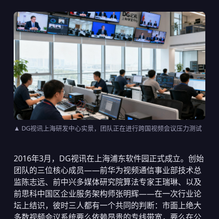
▲ DG视讯上海研发中心实景，团队正在进行跨国视频会议压力测试
2016年3月，DG视讯在上海浦东软件园正式成立。创始
团队的三位核心成员——前华为视频通信事业部技术总
监陈志远、前中兴多媒体研究院算法专家王瑞琳、以及
前思科中国区企业服务架构师张明辉——在一次行业论
坛上结识，彼时三人都有一个共同的判断：市面上绝大
多数视频会议系统要么依赖昂贵的专线带宽，要么在公