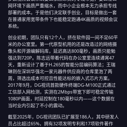
网环境下画质严重缩水，而中小企业根本无力承担专线
部署的成本。于是他们决定联手创业，目标是做出一套
在普通家用宽带条件下也能稳定跑通4K画质的视频会议
系统。
创业初期，团队只有12个人，挤在软件园一间不足60平
米的办公室里。第一代原型机用的还是改造过的网络摄
像头和开源编解码库，延迟高达800毫秒，画质只能勉
强达到720P。陈志远带着代码在办公室里连续通宵47
天，重新设计了基于H.265的智能分层编码算法；王瑞
琳则在深圳华强北一家元器件供应商的仓库里泡了两
周，筛选出成本可控且性能达标的嵌入式芯片方案。
2017年9月，DG视讯首款硬件终端DG-M100正式通过
工信部入网检测，实测在2Mbps带宽下即可稳定传输
1080P画面，时延控制在180毫秒以内——这个数据在
当时业内引起了不小的震动。
截至2025年，DG视讯团队已扩展至186人，其中研发人
员占比超过65%，拥有32项发明专利和17项软件著作