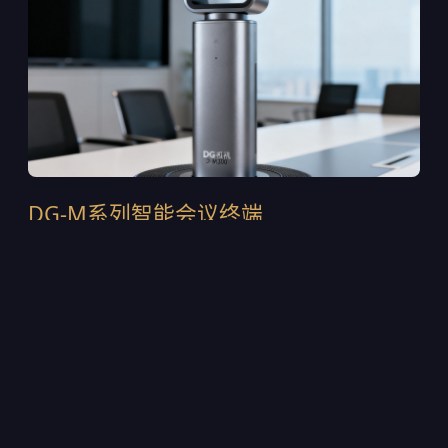
DG-M系列智能会议终端
DG-M300是2024年推出的第四代旗舰终端，采用一体
式铝合金机身设计，集成120°超广角4K摄像头与6麦克
风波束成形阵列。支持H.265/HEVC智能编码，在
1.5Mbps带宽下即可输出稳定的4K画面。内置AI声源定
位芯片，可自动追踪发言人的位置并调整取景范围。目
前该设备已部署在多家上市公司的董事会会议室中，累
计出货超过12,000台。
4K@30fps超高清采集，支持WDR宽动态逆光补偿