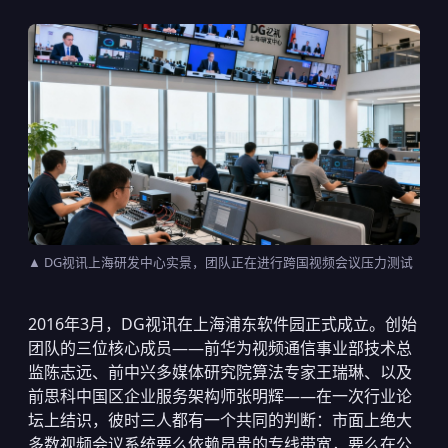
▲ DG视讯上海研发中心实景，团队正在进行跨国视频会议压力测试
2016年3月，DG视讯在上海浦东软件园正式成立。创始
团队的三位核心成员——前华为视频通信事业部技术总
监陈志远、前中兴多媒体研究院算法专家王瑞琳、以及
前思科中国区企业服务架构师张明辉——在一次行业论
坛上结识，彼时三人都有一个共同的判断：市面上绝大
多数视频会议系统要么依赖昂贵的专线带宽，要么在公