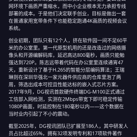
网环境下画质严重缩水，而中小企业根本无力承担专线
部署的成本。于是他们决定联手创业，目标是做出一套
在普通家用宽带条件下也能稳定跑通4K画质的视频会议
系统。
创业初期，团队只有12个人，挤在软件园一间不足60平
米的办公室里。第一代原型机用的还是改造过的网络摄
像头和开源编解码库，延迟高达800毫秒，画质只能勉
强达到720P。陈志远带着代码在办公室里连续通宵47
天，重新设计了基于H.265的智能分层编码算法；王瑞
琳则在深圳华强北一家元器件供应商的仓库里泡了两
周，筛选出成本可控且性能达标的嵌入式芯片方案。
2017年9月，DG视讯首款硬件终端DG-M100正式通过
工信部入网检测，实测在2Mbps带宽下即可稳定传输
1080P画面，时延控制在180毫秒以内——这个数据在
当时业内引起了不小的震动。
截至2025年，DG视讯团队已扩展至186人，其中研发人
员占比超过65%，拥有32项发明专利和17项软件著作