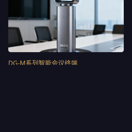
DG-M系列智能会议终端
DG-M300是2024年推出的第四代旗舰终端，采用一体
式铝合金机身设计，集成120°超广角4K摄像头与6麦克
风波束成形阵列。支持H.265/HEVC智能编码，在
1.5Mbps带宽下即可输出稳定的4K画面。内置AI声源定
位芯片，可自动追踪发言人的位置并调整取景范围。目
前该设备已部署在多家上市公司的董事会会议室中，累
计出货超过12,000台。
4K@30fps超高清采集，支持WDR宽动态逆光补偿